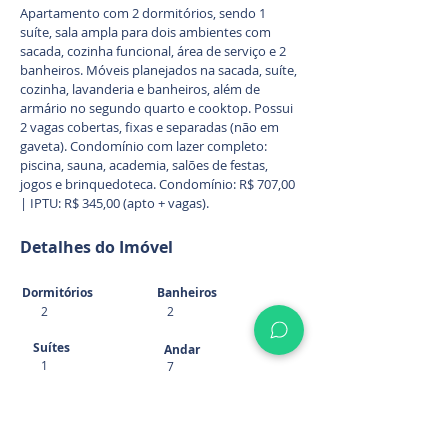
Apartamento com 2 dormitórios, sendo 1
suíte, sala ampla para dois ambientes com
sacada, cozinha funcional, área de serviço e 2
banheiros. Móveis planejados na sacada, suíte,
cozinha, lavanderia e banheiros, além de
armário no segundo quarto e cooktop. Possui
2 vagas cobertas, fixas e separadas (não em
gaveta). Condomínio com lazer completo:
piscina, sauna, academia, salões de festas,
jogos e brinquedoteca. Condomínio: R$ 707,00
| IPTU: R$ 345,00 (apto + vagas).
Detalhes do Imóvel
Dormitórios
Banheiros
2
2
Suítes
Andar
1
7
Garagens
Área Const.
74
2